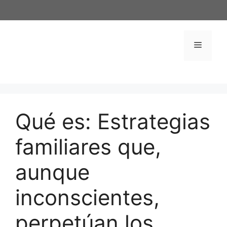
Saltar
al
contenido
Menú
Qué es: Estrategias
familiares que,
aunque
inconscientes,
perpetúan los