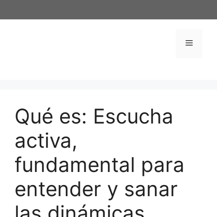
Saltar
al
contenido
Menú
Qué es: Escucha
activa,
fundamental para
entender y sanar
las dinámicas