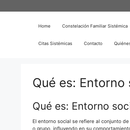
Saltar
al
contenido
Home
Constelación Familiar Sistémica
Citas Sistémicas
Contacto
Quiéne
Qué es: Entorno 
Qué es: Entorno soci
El entorno social se refiere al conjunto d
o grupo, influyendo en su comportamiento