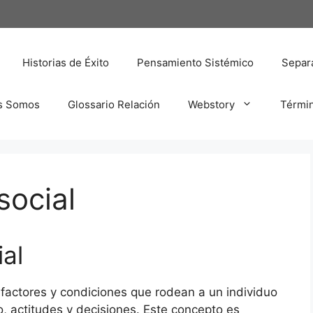
Historias de Éxito
Pensamiento Sistémico
Separa
s Somos
Glossario Relación
Webstory
Térmi
social
al
e factores y condiciones que rodean a un individuo
, actitudes y decisiones. Este concepto es