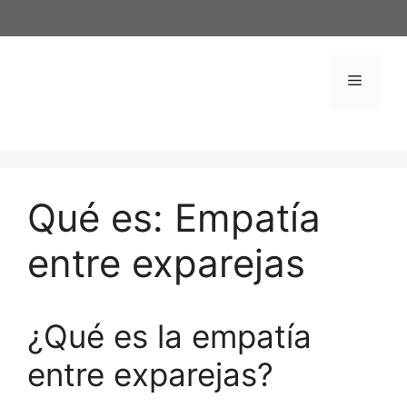
Saltar
al
contenido
Menú
Qué es: Empatía
entre exparejas
¿Qué es la empatía
entre exparejas?