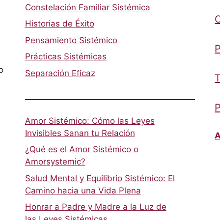
Constelación Familiar Sistémica
Historias de Éxito
Pensamiento Sistémico
P
Prácticas Sistémicas
o
Separación Eficaz
T
P
Amor Sistémico: Cómo las Leyes
Invisibles Sanan tu Relación
A
¿Qué es el Amor Sistémico o
Amorsystemic?
Salud Mental y Equilibrio Sistémico: El
Camino hacia una Vida Plena
Honrar a Padre y Madre a la Luz de
las Leyes Sistémicas