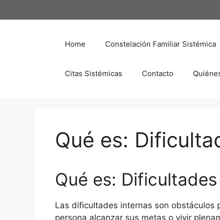
Saltar
al
contenido
Home
Constelación Familiar Sistémica
Citas Sistémicas
Contacto
Quiéne
Qué es: Dificulta
Qué es: Dificultades
Las dificultades internas son obstáculos
persona alcanzar sus metas o vivir plena