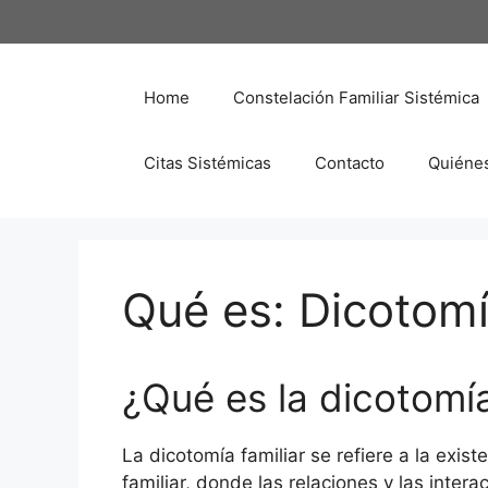
Saltar
al
contenido
Home
Constelación Familiar Sistémica
Citas Sistémicas
Contacto
Quiéne
Qué es: Dicotomí
¿Qué es la dicotomía
La dicotomía familiar se refiere a la exi
familiar, donde las relaciones y las inter