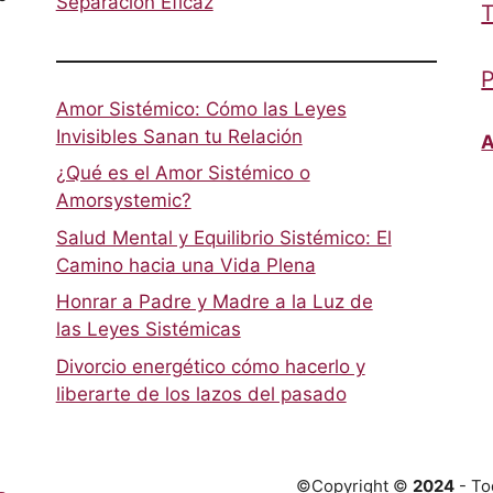
Separación Eficaz
T
P
Amor Sistémico: Cómo las Leyes
Invisibles Sanan tu Relación
A
¿Qué es el Amor Sistémico o
Amorsystemic?
Salud Mental y Equilibrio Sistémico: El
Camino hacia una Vida Plena
Honrar a Padre y Madre a la Luz de
las Leyes Sistémicas
Divorcio energético cómo hacerlo y
liberarte de los lazos del pasado
©Copyright ©
2024
- To