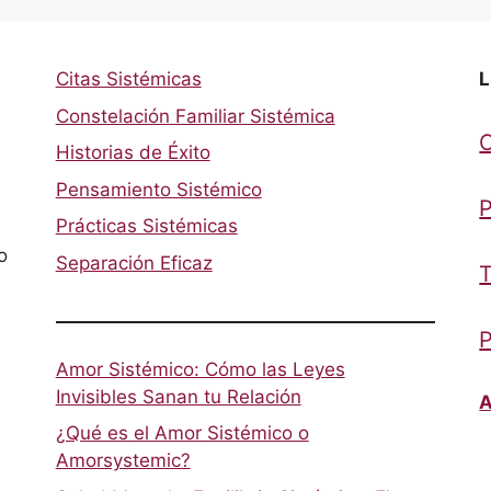
Citas Sistémicas
L
Constelación Familiar Sistémica
Historias de Éxito
Pensamiento Sistémico
P
Prácticas Sistémicas
o
Separación Eficaz
T
P
Amor Sistémico: Cómo las Leyes
Invisibles Sanan tu Relación
A
¿Qué es el Amor Sistémico o
Amorsystemic?