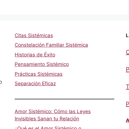
Citas Sistémicas
L
Constelación Familiar Sistémica
Historias de Éxito
Pensamiento Sistémico
P
Prácticas Sistémicas
o
Separación Eficaz
T
P
Amor Sistémico: Cómo las Leyes
Invisibles Sanan tu Relación
A
¿Qué es el Amor Sistémico o