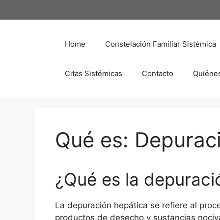
Saltar
al
contenido
Home
Constelación Familiar Sistémica
Citas Sistémicas
Contacto
Quiéne
Qué es: Depurac
¿Qué es la depuraci
La depuración hepática se refiere al proc
productos de desecho y sustancias nociv