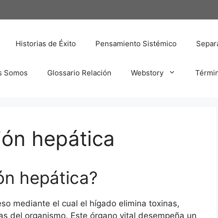
Historias de Éxito
Pensamiento Sistémico
Separa
s Somos
Glossario Relación
Webstory
Térmi
ión hepática
ón hepática?
eso mediante el cual el hígado elimina toxinas,
as del organismo. Este órgano vital desempeña un