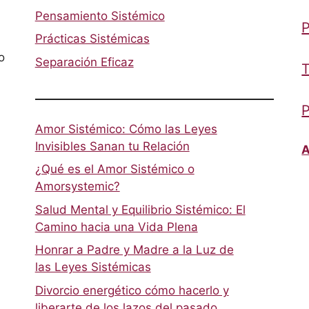
Pensamiento Sistémico
P
Prácticas Sistémicas
o
Separación Eficaz
T
P
Amor Sistémico: Cómo las Leyes
Invisibles Sanan tu Relación
A
¿Qué es el Amor Sistémico o
Amorsystemic?
Salud Mental y Equilibrio Sistémico: El
Camino hacia una Vida Plena
Honrar a Padre y Madre a la Luz de
las Leyes Sistémicas
Divorcio energético cómo hacerlo y
liberarte de los lazos del pasado