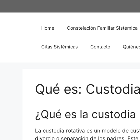
Saltar
al
contenido
Home
Constelación Familiar Sistémica
Citas Sistémicas
Contacto
Quiéne
Qué es: Custodia
¿Qué es la custodia 
La custodia rotativa es un modelo de custo
divorcio o separación de los padres. Este