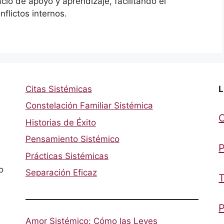
io de apoyo y aprendizaje, facilitando el
nflictos internos.
Citas Sistémicas
L
Constelación Familiar Sistémica
Historias de Éxito
Pensamiento Sistémico
P
Prácticas Sistémicas
o
Separación Eficaz
T
P
Amor Sistémico: Cómo las Leyes