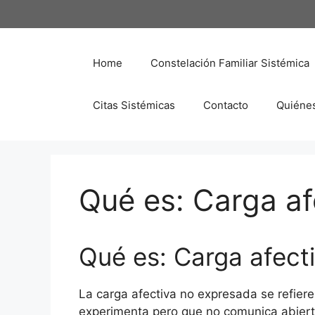
Saltar
al
contenido
Home
Constelación Familiar Sistémica
Citas Sistémicas
Contacto
Quiéne
Qué es: Carga af
Qué es: Carga afect
La carga afectiva no expresada se refier
experimenta pero que no comunica abiert