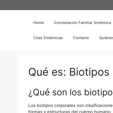
Saltar
al
contenido
Home
Constelación Familiar Sistémica
Citas Sistémicas
Contacto
Quiéne
Qué es: Biotipos
¿Qué son los biotip
Los biotipos corporales son clasificaciones
formas y estructuras del cuerpo humano.