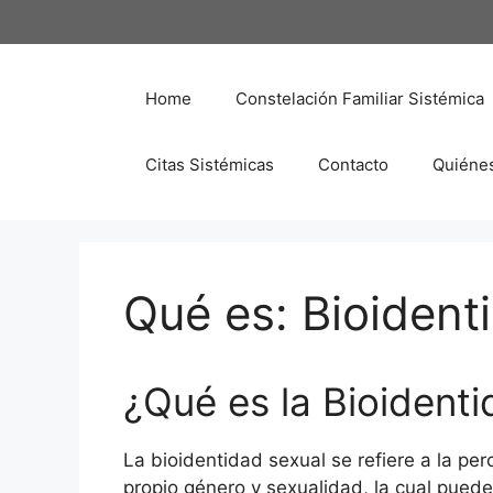
Saltar
al
contenido
Home
Constelación Familiar Sistémica
Citas Sistémicas
Contacto
Quiéne
Qué es: Bioident
¿Qué es la Bioident
La bioidentidad sexual se refiere a la pe
propio género y sexualidad, la cual puede 