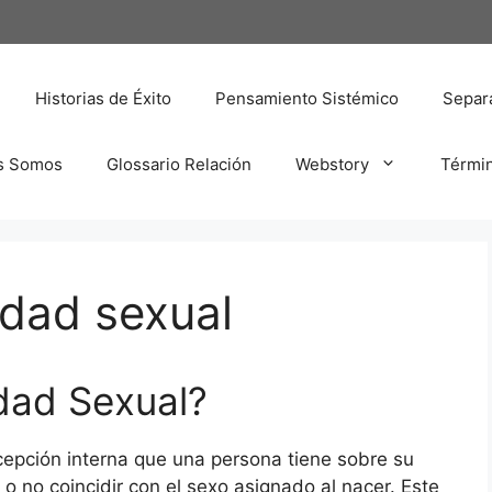
Historias de Éxito
Pensamiento Sistémico
Separa
s Somos
Glossario Relación
Webstory
Térmi
idad sexual
idad Sexual?
rcepción interna que una persona tiene sobre su
o no coincidir con el sexo asignado al nacer. Este