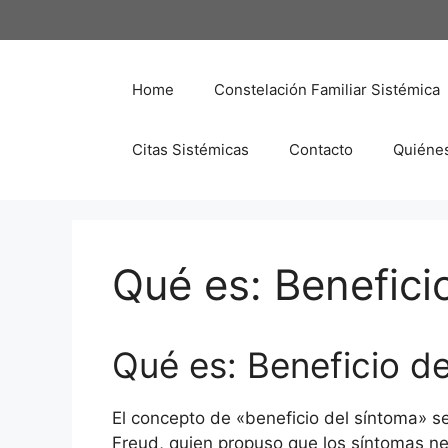
Saltar
al
contenido
Home
Constelación Familiar Sistémica
Citas Sistémicas
Contacto
Quiéne
Qué es: Benefici
Qué es: Beneficio d
El concepto de «beneficio del síntoma» se
Freud, quien propuso que los síntomas n