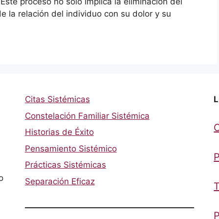
ste proceso no solo implica la eliminación del
 la relación del individuo con su dolor y su
Citas Sistémicas
L
Constelación Familiar Sistémica
Historias de Éxito
Pensamiento Sistémico
P
Prácticas Sistémicas
o
Separación Eficaz
T
P