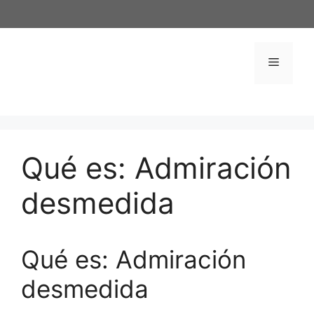
Saltar
al
contenido
Menú
Qué es: Admiración
desmedida
Qué es: Admiración
desmedida