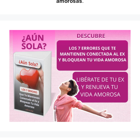
amorosas
.