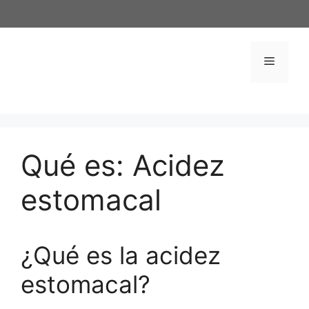
Saltar
al
contenido
Menú
Qué es: Acidez
estomacal
¿Qué es la acidez
estomacal?