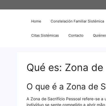
Saltar
al
contenido
Home
Constelación Familiar Sistémica
Citas Sistémicas
Contacto
Quiéne
Qué es: Zona de 
O que é a Zona de Sa
A Zona de Sacrifício Pessoal refere-se 
indivíduo se sente compelido a abrir mão