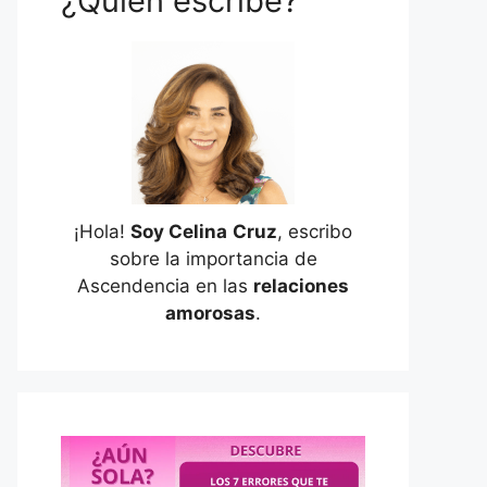
¿Quién escribe?
¡Hola!
Soy Celina
Cruz
, escribo
sobre la importancia de
Ascendencia en las
relaciones
amorosas
.