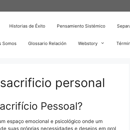
Historias de Éxito
Pensamiento Sistémico
Separa
s Somos
Glossario Relación
Webstory
Térmi
sacrificio personal
crifício Pessoal?
a um espaço emocional e psicológico onde um
 de suas próprias necessidades e desejos em prol