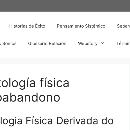
Historias de Éxito
Pensamiento Sistémico
Separa
s Somos
Glossario Relación
Webstory
Térmi
ología física
toabandono
logia Física Derivada do