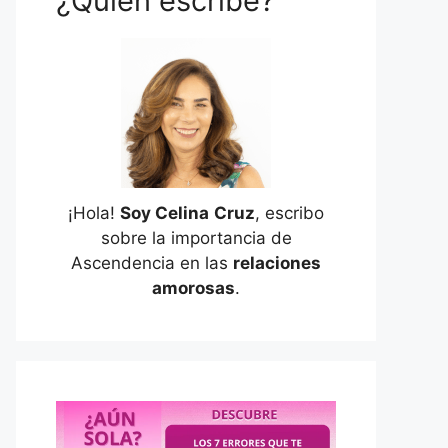
¿Quién escribe?
¡Hola!
Soy Celina
Cruz
, escribo
sobre la importancia de
Ascendencia en las
relaciones
amorosas
.