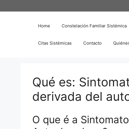
Saltar
al
contenido
Home
Constelación Familiar Sistémica
Citas Sistémicas
Contacto
Quiéne
Qué es: Sintomat
derivada del au
O que é a Sintomato