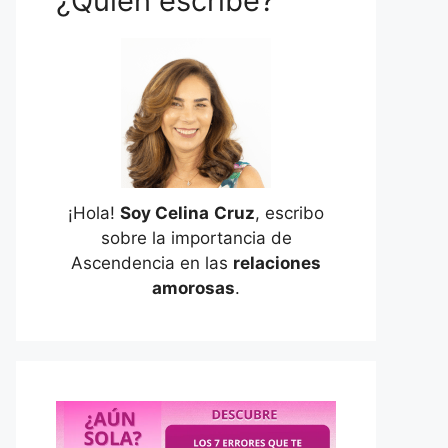
¿Quién escribe?
¡Hola!
Soy Celina
Cruz
, escribo
sobre la importancia de
Ascendencia en las
relaciones
amorosas
.