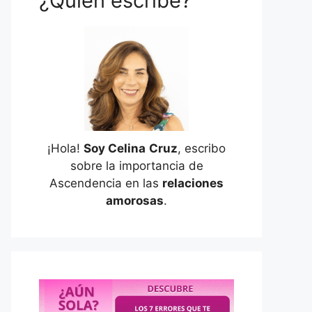
¿Quién escribe?
¡Hola!
Soy Celina
Cruz
, escribo
sobre la importancia de
Ascendencia en las
relaciones
amorosas
.