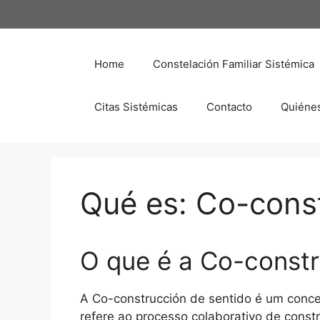
Saltar
al
contenido
Home
Constelación Familiar Sistémica
Citas Sistémicas
Contacto
Quiéne
Qué es: Co-const
O que é a Co-constr
A Co-construcción de sentido é um conce
refere ao processo colaborativo de constr