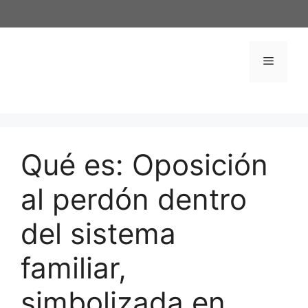
Saltar
al
contenido
Menú
Qué es: Oposición
al perdón dentro
del sistema
familiar,
simbolizada en