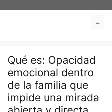
Saltar
al
contenido
Menú
Qué es: Opacidad
emocional dentro
de la familia que
impide una mirada
abierta y directa