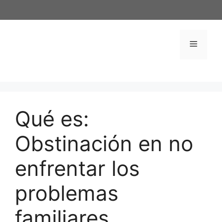
Saltar
al
contenido
Menú
Qué es:
Obstinación en no
enfrentar los
problemas
familiares