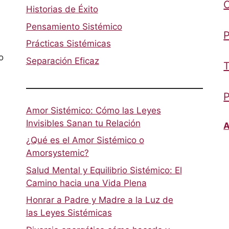
Historias de Éxito
Pensamiento Sistémico
P
Prácticas Sistémicas
o
Separación Eficaz
T
P
Amor Sistémico: Cómo las Leyes
Invisibles Sanan tu Relación
A
¿Qué es el Amor Sistémico o
Amorsystemic?
Salud Mental y Equilibrio Sistémico: El
Camino hacia una Vida Plena
Honrar a Padre y Madre a la Luz de
las Leyes Sistémicas