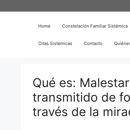
Saltar
al
contenido
Home
Constelación Familiar Sistémica
Citas Sistémicas
Contacto
Quiéne
Qué es: Malesta
transmitido de f
través de la mir