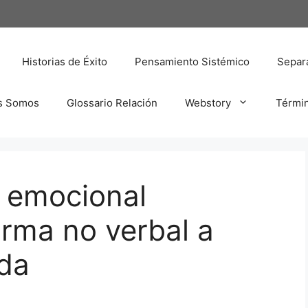
Historias de Éxito
Pensamiento Sistémico
Separa
s Somos
Glossario Relación
Webstory
Térmi
r emocional
orma no verbal a
ada