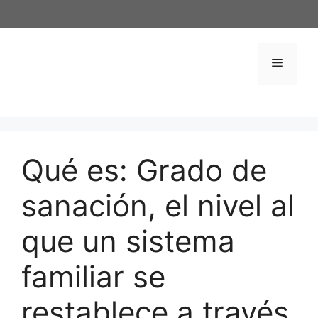
Saltar
al
contenido
Menú
Qué es: Grado de
sanación, el nivel al
que un sistema
familiar se
restablece a través